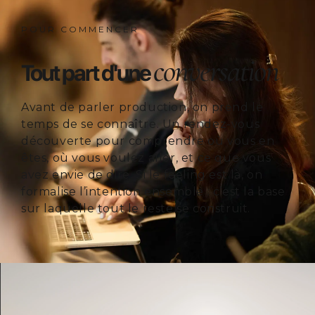
POUR COMMENCER
conversation
Tout part d'une
Avant de parler production, on prend le
temps de se connaître. Un rendez-vous
découverte pour comprendre où vous en
êtes, où vous voulez aller, et ce que vous
avez envie de dire. Si le feeling est là, on
formalise l’intention ensemble : c’est la base
sur laquelle tout le reste se construit.