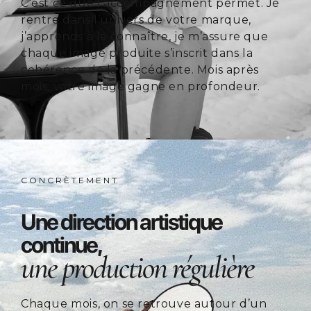
C’est ce que l’accompagnement permet. Je
rentre dans l’univers de votre marque,
j’apprends à la connaître, je m’assure que
chaque image produite s’inscrit dans la
cohérence de la précédente. Mois après
mois, votre image gagne en profondeur.
CONCRÈTEMENT
Une direction artistique
continue,
une production régulière
Chaque mois, on se retrouve autour d’un