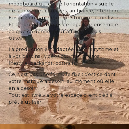
moodboard qui cadre l’orientation visuelle
de la période : couleurs, ambiance, intention.
Ensuite on tourne, on photographie, on livre.
Et on prend le temps de regarder ensemble
ce que ça donne, pour affiner le mois
suivant.
La production est adaptée à votre rythme et
à vos besoins : vidéos courtes, photos
lifestyle, packshot, portraits.
Ce n’est pas une formule fixe : c’est ce dont
votre marque a besoin, au moment où elle
en a besoin.
Tout est livré via votre espace client dédié,
prêt à utiliser.